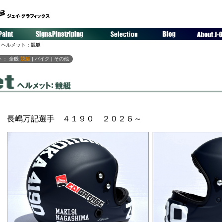
 ヘルメット：競艇
ト：
全般
競艇
|
バイク
|
その他
長嶋万記選手 ４１９０ ２０２６～