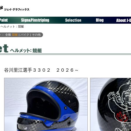
 ヘルメット：競艇
ト：
全般
競艇
|
バイク
|
その他
谷川里江選手３３０２ ２０２６～