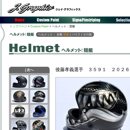
トップページ
>
Custom Paint
> ヘルメット：競艇
ヘルメット：
全般
競艇
|
バイク
|
その他
後藤孝義選手 ３５９１ ２０２６
|
次へ